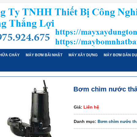
HỮA CHÁY
MÁY BƠM BÃI NHẬT
MÁY XÂY DỰNG
MÁY BƠM DÂN D
Bơm chìm nước thải
Giá:
Liên hệ
Danh mục:
Bơm chìm nước thả