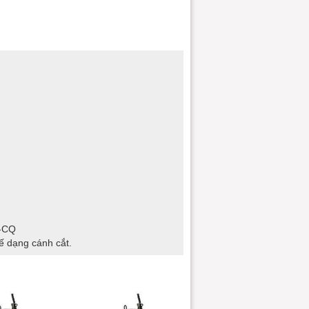
O-CQ
ế dạng cánh cắt.