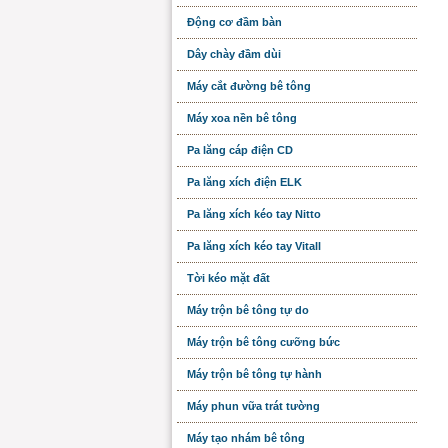
Động cơ đầm bàn
Dây chày đầm dùi
Máy cắt đường bê tông
Máy xoa nền bê tông
Pa lăng cáp điện CD
Pa lăng xích điện ELK
Pa lăng xích kéo tay Nitto
Pa lăng xích kéo tay Vitall
Tời kéo mặt đất
Máy trộn bê tông tự do
Máy trộn bê tông cưỡng bức
Máy trộn bê tông tự hành
Máy phun vữa trát tường
Máy tạo nhám bê tông