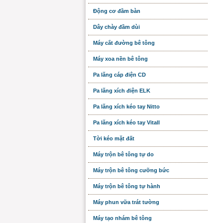
Động cơ đầm bàn
Dây chày đầm dùi
Máy cắt đường bê tông
Máy xoa nền bê tông
Pa lăng cáp điện CD
Pa lăng xích điện ELK
Pa lăng xích kéo tay Nitto
Pa lăng xích kéo tay Vitall
Tời kéo mặt đất
Máy trộn bê tông tự do
Máy trộn bê tông cưỡng bức
Máy trộn bê tông tự hành
Máy phun vữa trát tường
Máy tạo nhám bê tông