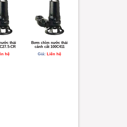
ước thải
Bơm chìm nước thải
0C27.5-CR
cánh cắt 100C411
ên hệ
Giá:
Liên hệ