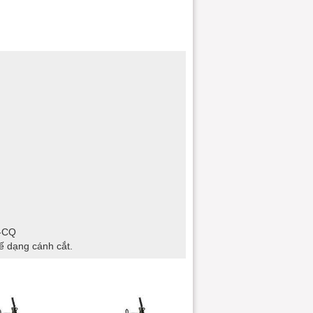
O-CQ
ế dạng cánh cắt.