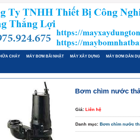
HỮA CHÁY
MÁY BƠM BÃI NHẬT
MÁY XÂY DỰNG
MÁY BƠM DÂN D
Bơm chìm nước thải
Giá:
Liên hệ
Danh mục:
Bơm chìm nước thả