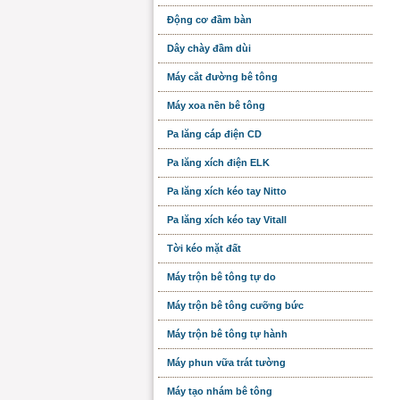
Động cơ đầm bàn
Dây chày đầm dùi
Máy cắt đường bê tông
Máy xoa nền bê tông
Pa lăng cáp điện CD
Pa lăng xích điện ELK
Pa lăng xích kéo tay Nitto
Pa lăng xích kéo tay Vitall
Tời kéo mặt đất
Máy trộn bê tông tự do
Máy trộn bê tông cưỡng bức
Máy trộn bê tông tự hành
Máy phun vữa trát tường
Máy tạo nhám bê tông