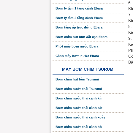
6.
Kí
Bơm ly tâm 1 tầng cánh Ebara
7.
Bơm ly tâm 2 tầng cánh Ebara
Kí
8.
Bơm tăng áp trục đứng Ebara
Kí
Bơm chìm hút bùn đặt cạn Ebara
9.
Kí
Phớt máy bơm nước Ebara
Ph
Có
Cánh máy bơm nước Ebara
Bả
MÁY BƠM CHÌM TSURUMI
Bơm chìm hút bùn Tsurumi
Bơm chìm nước thải Tsurumi
Bơm chìm nước thải cánh kín
Bơm chìm nước thải cánh cắt
Bơm chìm nước thải cánh xoáy
Bơm chìm nước thải cánh hở