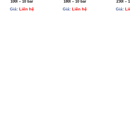
100l – 10 bar
180l – 10 bar
230l – 
Giá:
Liên hệ
Giá:
Liên hệ
Giá:
Li