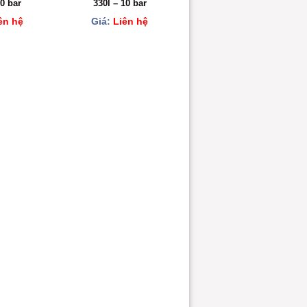
10 bar
330l – 10 bar
ên hệ
Giá:
Liên hệ