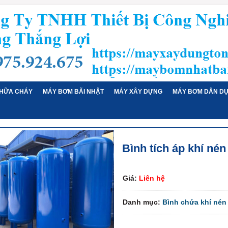
HỮA CHÁY
MÁY BƠM BÃI NHẬT
MÁY XÂY DỰNG
MÁY BƠM DÂN D
Bình tích áp khí nén
Giá:
Liên hệ
Danh mục:
Bình chứa khí nén