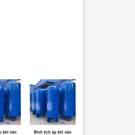
p khí nén
Bình tích áp khí nén