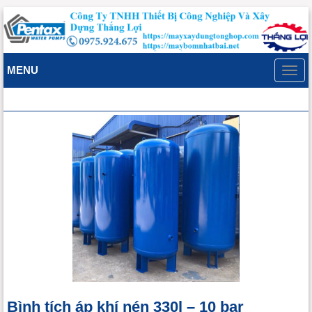
MENU
Toggl
navig
Bình tích áp khí nén 330l – 10 bar