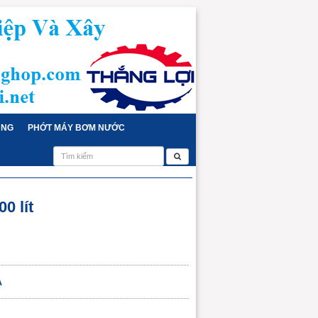
ỤNG
PHỚT MÁY BƠM NƯỚC
0 lít
A