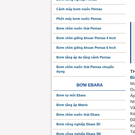
Cánh máy bơm nước Pentax
Phớt máy bơm nước Pentax
Bơm chìm nước thải Pentax
Bơm chìm giếng khoan Pentax 4 Inch
Bơm chìm giếng khoan Pentax 6 Inch
Bơm tăng áp đa tầng cánh Pentax
Bơm chìm nước thải Pentax chuyên
T
dụng
Bì
Mo
BƠM EBARA
Du
Áp
Bơm tự mồi Ebara
Nh
Bơm tăng áp Matrix
Vậ
Ki
Bơm chìm nước thải Ebara
Đầ
Bơm công nghiệp Ebara 3D
Kí
Ti
Bơm công nghiệp Ebara 3M