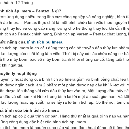
o hành: 12 Tháng
nh tích áp Imera – Pentax là gì?
ợc ứng dụng nhiều trong lĩnh vực công nghiệp và nông nghiệp, bình tích
ch áp Imera – Pentax thực chất là một bình chứa làm việc theo nguyên 
ợng thủy lực và cung cấp năng lượng cho hệ thống thủy lực khi cần thiế
nh tich ap Pentax chinh hang, Binh tich ap Varem – Pentax chat luong, 
hức năng của
bình tích bù Imera
nh tích áp Imera là cơ cấu dùng trong các hệ truyền dẫn thủy lực nhằ
 lưu lượng của chất lỏng làm việc. Thiết bị này có các chức năng cơ bản
ổi thọ máy bơm, bảo vệ máy bơm tránh khỏi những sự cố, tăng tuổi th
c khi ngắt tải.
uyên lý hoạt động
uyên lý hoạt động của bình tích áp Imera gồm vỏ bình bằng chất liệu t
nh được ngăn cách làm 2 phần: một phần được nạp đầy khí Ni-tơ với mộ
ần được liên thông với cửa dầu thủy lực vào ra, Một lượng dầu thủy s
a dầu và sẽ nén khí Ni-tơ trong bình lại tới một áp suất giới hạn. Và kế
 lưu lượng hoặc áp suất, nó sẽ lấy ra từ tình tích áp. Có thể nói, tên c
á trình của bình tích áp Imera
nh tích áp có 2 quá trình cơ bản. Hàng thứ nhất là quá trình nạp và hàn
ững công dụng đặc biệt của bình tích áp Imera
nh tích áp Imera là nguồn cung cấp và bảo đảm hoạt động hệ thống thủ