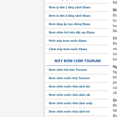
Bả
Bơm ly tâm 1 tầng cánh Ebara
Bì
Đư
Bơm ly tâm 2 tầng cánh Ebara
tí
Bơm tăng áp trục đứng Ebara
lư
Bi
Bơm chìm hút bùn đặt cạn Ebara
C
Phớt máy bơm nước Ebara
Bì
và
Cánh máy bơm nước Ebara
tu
lự
MÁY BƠM CHÌM TSURUMI
Ng
Bơm chìm hút bùn Tsurumi
Ng
bì
Bơm chìm nước thải Tsurumi
ph
Bơm chìm nước thải cánh kín
cử
về
Bơm chìm nước thải cánh cắt
Qu
Bơm chìm nước thải cánh xoáy
Bì
Nh
Bơm chìm nước thải cánh hở
Bì