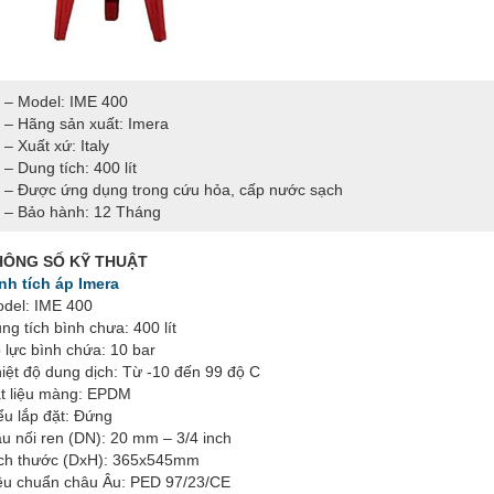
– Model: IME 400
– Hãng sản xuất: Imera
– Xuất xứ: Italy
– Dung tích: 400 lít
– Được ứng dụng trong cứu hỏa, cấp nước sạch
– Bảo hành: 12 Tháng
HÔNG SỐ KỸ THUẬT
nh tích áp Imera
del: IME 400
ng tích bình chưa: 400 lít
 lực bình chứa: 10 bar
iệt độ dung dịch: Từ -10 đến 99 độ C
t liệu màng: EPDM
ểu lắp đặt: Đứng
u nối ren (DN): 20 mm – 3/4 inch
ch thước (DxH): 365x545mm
êu chuẩn châu Âu: PED 97/23/CE