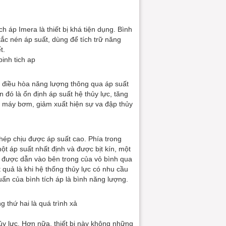
 áp Imera là thiết bị khá tiện dụng. Bình
tắc nén áp suất, dùng để tích trữ năng
t.
binh tich ap
m điều hòa năng lượng thông qua áp suất
 đó là ổn định áp suất hệ thủy lực, tăng
ọ máy bơm, giảm xuất hiện sự va đập thủy
hép chịu được áp suất cao. Phía trong
t áp suất nhất định và được bịt kín, một
ẽ được dẫn vào bên trong của vỏ bình qua
t quả là khi hệ thống thủy lực có nhu cầu
huẩn của bình tích áp là bình năng lượng.
g thứ hai là quá trình xả
y lực. Hơn nữa, thiết bị này không những