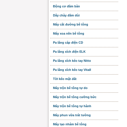
Động cơ đầm bàn
Dây chày đầm dùi
Máy cắt đường bê tông
Máy xoa nền bê tông
Pa lăng cáp điện CD
Pa lăng xích điện ELK
Pa lăng xích kéo tay Nitto
Pa lăng xích kéo tay Vitall
Tời kéo mặt đất
Máy trộn bê tông tự do
Máy trộn bê tông cưỡng bức
Máy trộn bê tông tự hành
Máy phun vữa trát tường
Máy tạo nhám bê tông