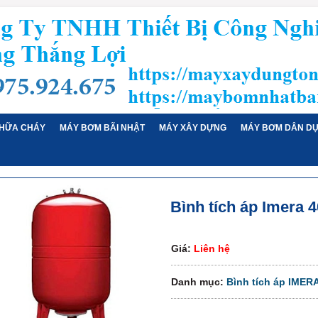
HỮA CHÁY
MÁY BƠM BÃI NHẬT
MÁY XÂY DỰNG
MÁY BƠM DÂN D
Bình tích áp Imera 40
Giá:
Liên hệ
Danh mục:
Bình tích áp IMER