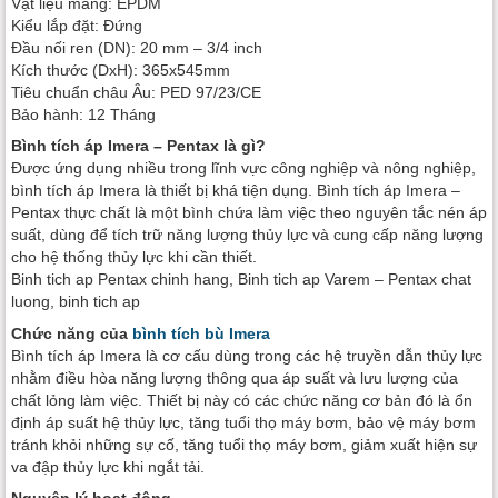
Vật liệu màng: EPDM
Kiểu lắp đặt: Đứng
Đầu nối ren (DN): 20 mm – 3/4 inch
Kích thước (DxH): 365x545mm
Tiêu chuẩn châu Âu: PED 97/23/CE
Bảo hành: 12 Tháng
Bình tích áp Imera – Pentax là gì?
Được ứng dụng nhiều trong lĩnh vực công nghiệp và nông nghiệp,
bình tích áp Imera là thiết bị khá tiện dụng. Bình tích áp Imera –
Pentax thực chất là một bình chứa làm việc theo nguyên tắc nén áp
suất, dùng để tích trữ năng lượng thủy lực và cung cấp năng lượng
cho hệ thống thủy lực khi cần thiết.
Binh tich ap Pentax chinh hang, Binh tich ap Varem – Pentax chat
luong, binh tich ap
Chức năng của
bình tích bù Imera
Bình tích áp Imera là cơ cấu dùng trong các hệ truyền dẫn thủy lực
nhằm điều hòa năng lượng thông qua áp suất và lưu lượng của
chất lỏng làm việc. Thiết bị này có các chức năng cơ bản đó là ổn
định áp suất hệ thủy lực, tăng tuổi thọ máy bơm, bảo vệ máy bơm
tránh khỏi những sự cố, tăng tuổi thọ máy bơm, giảm xuất hiện sự
va đập thủy lực khi ngắt tải.