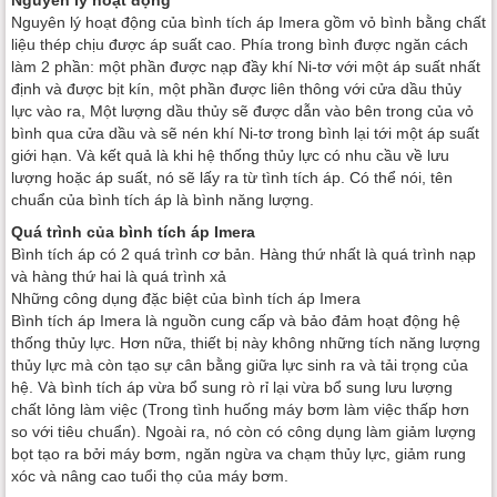
Nguyên lý hoạt động
Nguyên lý hoạt động của bình tích áp Imera gồm vỏ bình bằng chất
liệu thép chịu được áp suất cao. Phía trong bình được ngăn cách
làm 2 phần: một phần được nạp đầy khí Ni-tơ với một áp suất nhất
định và được bịt kín, một phần được liên thông với cửa dầu thủy
lực vào ra, Một lượng dầu thủy sẽ được dẫn vào bên trong của vỏ
bình qua cửa dầu và sẽ nén khí Ni-tơ trong bình lại tới một áp suất
giới hạn. Và kết quả là khi hệ thống thủy lực có nhu cầu về lưu
lượng hoặc áp suất, nó sẽ lấy ra từ tình tích áp. Có thể nói, tên
chuẩn của bình tích áp là bình năng lượng.
Quá trình của bình tích áp Imera
Bình tích áp có 2 quá trình cơ bản. Hàng thứ nhất là quá trình nạp
và hàng thứ hai là quá trình xả
Những công dụng đặc biệt của bình tích áp Imera
Bình tích áp Imera là nguồn cung cấp và bảo đảm hoạt động hệ
thống thủy lực. Hơn nữa, thiết bị này không những tích năng lượng
thủy lực mà còn tạo sự cân bằng giữa lực sinh ra và tải trọng của
hệ. Và bình tích áp vừa bổ sung rò rỉ lại vừa bổ sung lưu lượng
chất lỏng làm việc (Trong tình huống máy bơm làm việc thấp hơn
so với tiêu chuẩn). Ngoài ra, nó còn có công dụng làm giảm lượng
bọt tạo ra bởi máy bơm, ngăn ngừa va chạm thủy lực, giảm rung
xóc và nâng cao tuổi thọ của máy bơm.