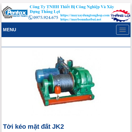
MENU
Toggl
navig
Tời kéo mặt đất JK2