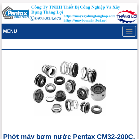
MENU
Toggl
navig
Phớt máy bơm nước Pentax CM32-200C,