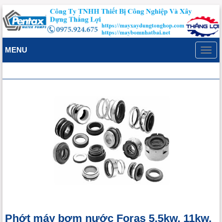
MENU
Toggl
navig
Phớt máy bơm nước Foras 5.5kw, 11kw,