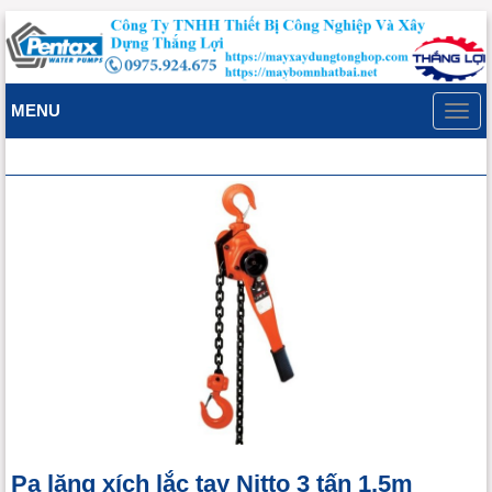
MENU
Toggl
navig
Pa lăng xích lắc tay Nitto 3 tấn 1.5m