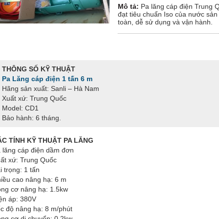
Mô tả:
Pa lăng cáp điện Trung 
đạt tiêu chuẩn Iso của nước sản
toàn, dễ sử dụng và vận hành.
THÔNG SỐ KỸ THUẬT
Pa Lăng cáp điện 1 tấn 6 m
Hãng sản xuất: Sanli – Hà Nam
Xuất xứ: Trung Quốc
Model: CD1
Bảo hành: 6 tháng.
ẶC TÍNH KỸ THUẬT PA LĂNG
 lăng cáp điện dầm đơn
ất xứ: Trung Quốc
i trọng: 1 tấn
iều cao nâng hạ: 6 m
ng cơ nâng hạ: 1.5kw
ện áp: 380V
c độ nâng hạ: 8 m/phút
ng cơ di chuyển: 0.2kw