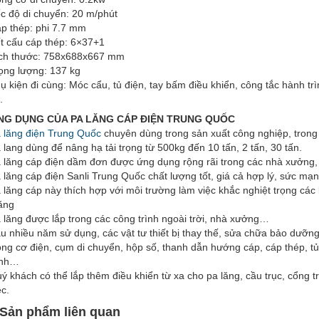
c độ di chuyển: 20 m/phút
p thép: phi 7.7 mm
t cấu cáp thép: 6×37+1
ch thước: 758x688x667 mm
ọng lượng: 137 kg
ụ kiện đi cùng: Móc cẩu, tủ điện, tay bấm điều khiển, công tắc hành tr
.
NG DỤNG CỦA PA LĂNG CÁP ĐIỆN TRUNG QUỐC
 lăng điện Trung Quốc
chuyên dùng trong sản xuất công nghiệp, tron
 lang dùng để nâng hạ tải trọng từ 500kg đến 10 tấn, 2 tấn, 30 tấn.
 lăng cáp điện dầm đơn được ứng dụng rộng rãi trong các nhà xưởng,
 lăng cáp điện Sanli Trung Quốc chất lượng tốt, giá cả hợp lý, sức mạn
 lăng cáp này thích hợp với môi trường làm việc khắc nghiệt trọng các 
ăng
 lăng được lắp trong các công trình ngoài trời, nhà xưởng…
u nhiều năm sử dụng, các vật tư thiết bị thay thế, sửa chữa bảo dưỡng
ng cơ điện, cụm di chuyển, hộp số, thanh dẫn hướng cáp, cáp thép, tủ
ình…
ý khách có thể lắp thêm điều khiển từ xa cho pa lăng, cầu trục, cổng trụ
ệc.
Sản phẩm liên quan