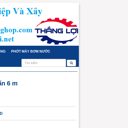
ỤNG
PHỚT MÁY BƠM NƯỚC
ấn 6 m
CD