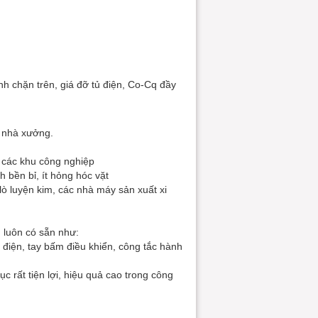
ình chặn trên, giá đỡ tủ điện, Co-Cq đầy
g nhà xưởng.
 các khu công nghiệp
h bền bỉ, ít hỏng hóc vặt
lò luyện kim, các nhà máy sản xuất xi
 luôn có sẵn như:
 điện, tay bấm điều khiển, công tắc hành
c rất tiện lợi, hiệu quả cao trong công