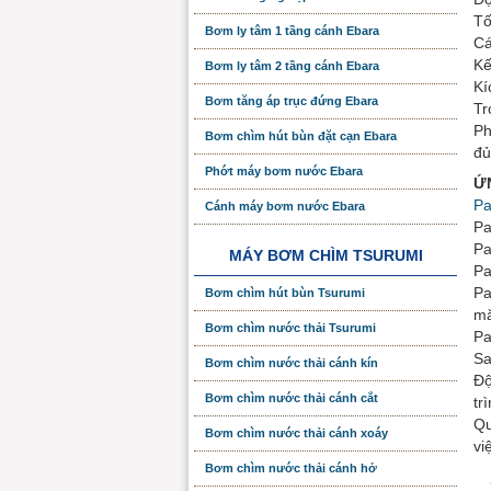
Tố
Bơm ly tâm 1 tầng cánh Ebara
Cá
Kế
Bơm ly tâm 2 tầng cánh Ebara
Kí
Bơm tăng áp trục đứng Ebara
Tr
Ph
Bơm chìm hút bùn đặt cạn Ebara
đủ
Phớt máy bơm nước Ebara
Ứ
Pa
Cánh máy bơm nước Ebara
Pa
Pa
MÁY BƠM CHÌM TSURUMI
Pa
Pa
Bơm chìm hút bùn Tsurumi
m
Bơm chìm nước thải Tsurumi
Pa
Sa
Bơm chìm nước thải cánh kín
Độ
Bơm chìm nước thải cánh cắt
tr
Qu
Bơm chìm nước thải cánh xoáy
vi
Bơm chìm nước thải cánh hở