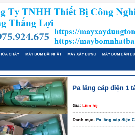
HỮA CHÁY
MÁY BƠM BÃI NHẬT
MÁY XÂY DỰNG
MÁY BƠM DÂN D
Pa lăng cáp điện 1 t
Giá:
Liên hệ
Danh mục:
Pa lăng cáp điện 