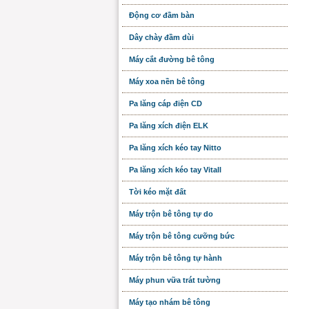
Động cơ đầm bàn
Dây chày đầm dùi
Máy cắt đường bê tông
Máy xoa nền bê tông
Pa lăng cáp điện CD
Pa lăng xích điện ELK
Pa lăng xích kéo tay Nitto
Pa lăng xích kéo tay Vitall
Tời kéo mặt đất
Máy trộn bê tông tự do
Máy trộn bê tông cưỡng bức
Máy trộn bê tông tự hành
Máy phun vữa trát tường
Máy tạo nhám bê tông