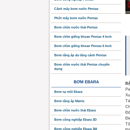
Cánh máy bơm nước Pentax
Phớt máy bơm nước Pentax
Bơm chìm nước thải Pentax
Bơm chìm giếng khoan Pentax 4 Inch
Bơm chìm giếng khoan Pentax 6 Inch
Bơm tăng áp đa tầng cánh Pentax
Bơm chìm nước thải Pentax chuyên
dụng
BƠM EBARA
Đ
Pa
Bơm tự mồi Ebara
Xu
Tả
Bơm tăng áp Matrix
Ch
Bơm chìm nước thải Ebara
Độ
Đi
Bơm công nghiệp Ebara 3D
Tố
Bơm công nghiệp Ebara 3M
Độ