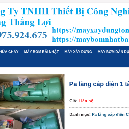
HỮA CHÁY
MÁY BƠM BÃI NHẬT
MÁY XÂY DỰNG
MÁY BƠM DÂN D
Pa lăng cáp điện 1 
Giá:
Liên hệ
Danh mục:
Pa lăng cáp điện 