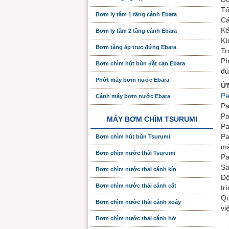
Tố
Bơm ly tâm 1 tầng cánh Ebara
Cá
Kế
Bơm ly tâm 2 tầng cánh Ebara
Kí
Bơm tăng áp trục đứng Ebara
Tr
Ph
Bơm chìm hút bùn đặt cạn Ebara
đủ
Phớt máy bơm nước Ebara
Ứ
Pa
Cánh máy bơm nước Ebara
Pa
Pa
MÁY BƠM CHÌM TSURUMI
Pa
Pa
Bơm chìm hút bùn Tsurumi
m
Bơm chìm nước thải Tsurumi
Pa
Sa
Bơm chìm nước thải cánh kín
Độ
Bơm chìm nước thải cánh cắt
tr
Qu
Bơm chìm nước thải cánh xoáy
vi
Bơm chìm nước thải cánh hở