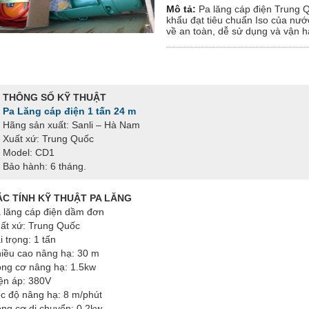
Mô tả:
Pa lăng cáp điện Trung 
khẩu đạt tiêu chuẩn Iso của nướ
về an toàn, dễ sử dụng và vận h
THÔNG SỐ KỸ THUẬT
Pa Lăng cáp điện 1 tấn 24 m
Hãng sản xuất: Sanli – Hà Nam
Xuất xứ: Trung Quốc
Model: CD1
Bảo hành: 6 tháng.
ẶC TÍNH KỸ THUẬT PA LĂNG
 lăng cáp điện dầm đơn
ất xứ: Trung Quốc
i trọng: 1 tấn
iều cao nâng hạ: 30 m
ng cơ nâng hạ: 1.5kw
ện áp: 380V
c độ nâng hạ: 8 m/phút
ng cơ di chuyển: 0.2kw