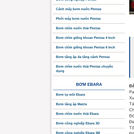
Cánh máy bơm nước Pentax
Phớt máy bơm nước Pentax
Bơm chìm nước thải Pentax
Bơm chìm giếng khoan Pentax 4 Inch
Bơm chìm giếng khoan Pentax 6 Inch
Bơm tăng áp đa tầng cánh Pentax
Bơm chìm nước thải Pentax chuyên
dụng
BƠM EBARA
Đ
Pa
Bơm tự mồi Ebara
Xu
Tả
Bơm tăng áp Matrix
Ch
Bơm chìm nước thải Ebara
Độ
Đi
Bơm công nghiệp Ebara 3D
Tố
Bơm công nghiệp Ebara 3M
Độ