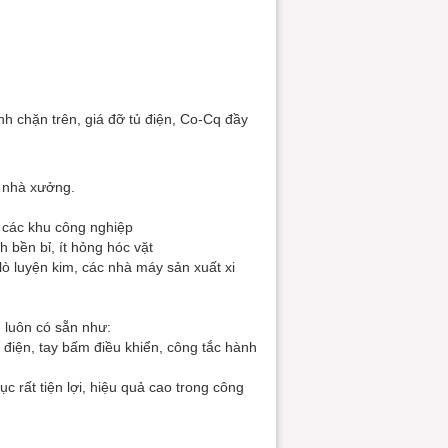
ình chặn trên, giá đỡ tủ điện, Co-Cq đầy
g nhà xưởng.
 các khu công nghiệp
h bền bỉ, ít hỏng hóc vặt
lò luyện kim, các nhà máy sản xuất xi
 luôn có sẵn như:
 điện, tay bấm điều khiển, công tắc hành
c rất tiện lợi, hiệu quả cao trong công