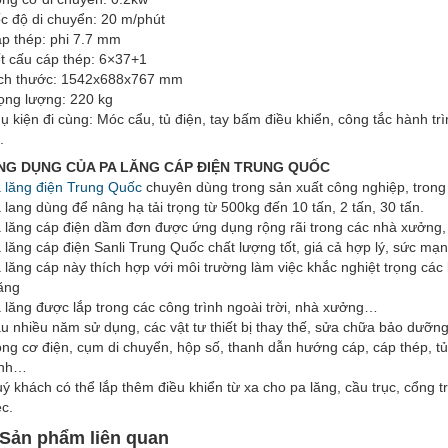
c độ di chuyển: 20 m/phút
p thép: phi 7.7 mm
t cấu cáp thép: 6×37+1
ch thước: 1542x688x767 mm
ọng lượng: 220 kg
ụ kiện đi cùng: Móc cẩu, tủ điện, tay bấm điều khiển, công tắc hành tr
.
NG DỤNG CỦA PA LĂNG CÁP ĐIỆN TRUNG QUỐC
 lăng điện Trung Quốc
chuyên dùng trong sản xuất công nghiệp, tron
 lang dùng để nâng hạ tải trọng từ 500kg đến 10 tấn, 2 tấn, 30 tấn.
 lăng cáp điện dầm đơn được ứng dụng rộng rãi trong các nhà xưởng,
 lăng cáp điện Sanli Trung Quốc chất lượng tốt, giá cả hợp lý, sức mạn
 lăng cáp này thích hợp với môi trường làm việc khắc nghiệt trọng các 
ăng
 lăng được lắp trong các công trình ngoài trời, nhà xưởng…
u nhiều năm sử dụng, các vật tư thiết bị thay thế, sửa chữa bảo dưỡng
ng cơ điện, cụm di chuyển, hộp số, thanh dẫn hướng cáp, cáp thép, tủ
ình…
ý khách có thể lắp thêm điều khiển từ xa cho pa lăng, cầu trục, cổng trụ
ệc.
Sản phẩm liên quan