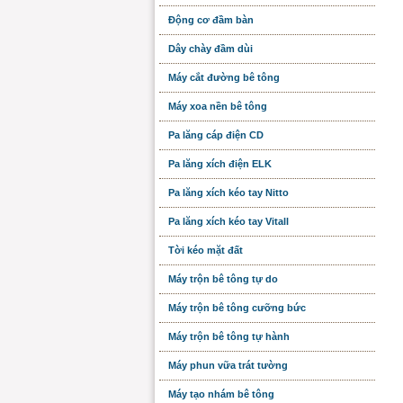
Động cơ đầm bàn
Dây chày đầm dùi
Máy cắt đường bê tông
Máy xoa nền bê tông
Pa lăng cáp điện CD
Pa lăng xích điện ELK
Pa lăng xích kéo tay Nitto
Pa lăng xích kéo tay Vitall
Tời kéo mặt đất
Máy trộn bê tông tự do
Máy trộn bê tông cưỡng bức
Máy trộn bê tông tự hành
Máy phun vữa trát tường
Máy tạo nhám bê tông