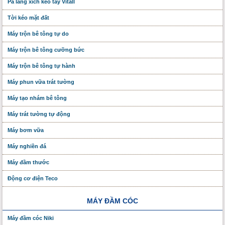
Pa lăng xích kéo tay Vitall
Tời kéo mặt đất
Máy trộn bê tông tự do
Máy trộn bê tông cưỡng bức
Máy trộn bê tông tự hành
Máy phun vữa trát tường
Máy tạo nhám bê tông
Máy trát tường tự động
Máy bơm vữa
Máy nghiền đá
Máy đầm thước
Động cơ điện Teco
MÁY ĐẦM CÓC
Máy đầm cóc Niki