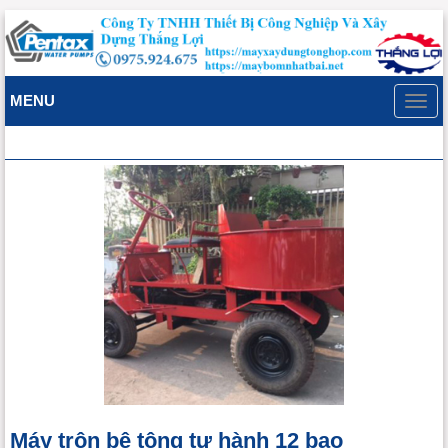
MENU
Toggl
navig
Máy trộn bê tông tự hành 12 bao