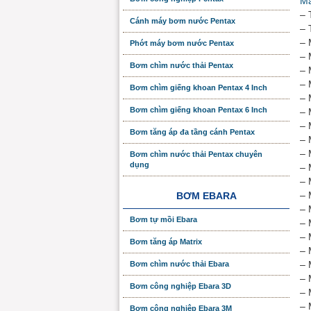
Má
– 
Cánh máy bơm nước Pentax
– 
– 
Phớt máy bơm nước Pentax
– 
Bơm chìm nước thải Pentax
– 
– 
Bơm chìm giếng khoan Pentax 4 Inch
– 
Bơm chìm giếng khoan Pentax 6 Inch
– 
– 
Bơm tăng áp đa tầng cánh Pentax
– 
– 
Bơm chìm nước thải Pentax chuyên
dụng
– 
– 
– 
BƠM EBARA
– 
Bơm tự mồi Ebara
– 
– 
Bơm tăng áp Matrix
– 
– 
Bơm chìm nước thải Ebara
– 
Bơm công nghiệp Ebara 3D
– 
– 
Bơm công nghiệp Ebara 3M