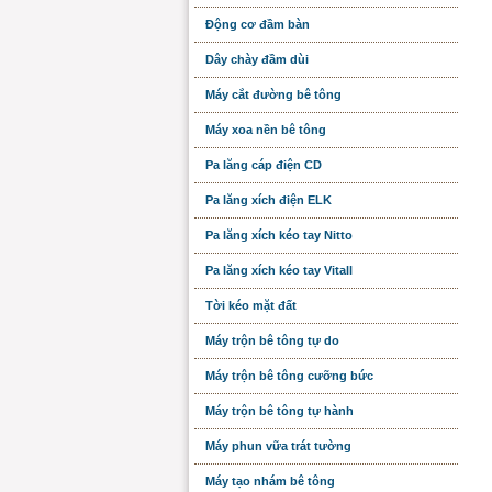
Động cơ đầm bàn
Dây chày đầm dùi
Máy cắt đường bê tông
Máy xoa nền bê tông
Pa lăng cáp điện CD
Pa lăng xích điện ELK
Pa lăng xích kéo tay Nitto
Pa lăng xích kéo tay Vitall
Tời kéo mặt đất
Máy trộn bê tông tự do
Máy trộn bê tông cưỡng bức
Máy trộn bê tông tự hành
Máy phun vữa trát tường
Máy tạo nhám bê tông