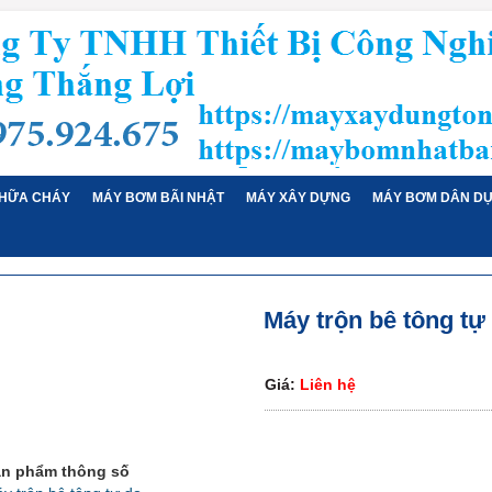
HỮA CHÁY
MÁY BƠM BÃI NHẬT
MÁY XÂY DỰNG
MÁY BƠM DÂN D
Máy trộn bê tông tự 
Giá:
Liên hệ
n phẩm thông số