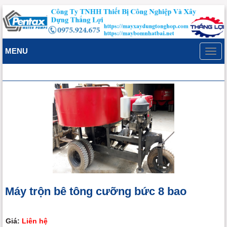
MENU
Toggl
navig
Máy trộn bê tông cưỡng bức 8 bao
Giá:
Liên hệ