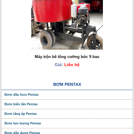
Máy trộn bê tông cưỡng bức 9 bao
Giá:
Liên hệ
BƠM PENTAX
Bơm đầu Inox Pentax
Bơm biến tần Pentax
Bơm tăng áp Pentax
Bơm lưu lượng Pentax
Bơm dân dụng Pentax