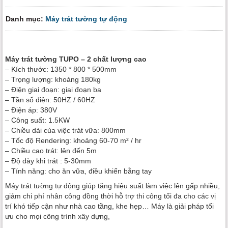
Danh mục:
Máy trát tường tự động
Máy trát tường TUPO – 2 chất lượng cao
– Kích thước: 1350 * 800 * 500mm
– Trọng lượng: khoảng 180kg
– Điện giai đoạn: giai đoạn ba
– Tần số điện: 50HZ / 60HZ
– Điện áp: 380V
– Công suất: 1.5KW
– Chiều dài của việc trát vữa: 800mm
– Tốc độ Rendering: khoảng 60-70 m² / hr
– Chiều cao trát: lên đến 5m
– Độ dày khi trát : 5-30mm
– Tính năng: cho ăn vữa, điều khiển bằng tay
Máy trát tường tự động giúp tăng hiệu suất làm việc lên gấp nhiều,
giảm chi phí nhân công đồng thời hỗ trợ thi công tối đa cho các vị
trí khó tiếp cận như nhà cao tầng, khe hẹp… Máy là giải pháp tối
ưu cho mọi công trình xây dựng,