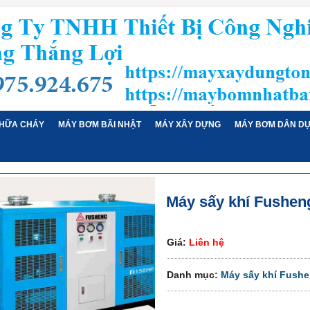
HỮA CHÁY
MÁY BƠM BÃI NHẬT
MÁY XÂY DỰNG
MÁY BƠM DÂN D
Máy sấy khí Fushen
Giá:
Liên hệ
Danh mục:
Máy sấy khí Fush