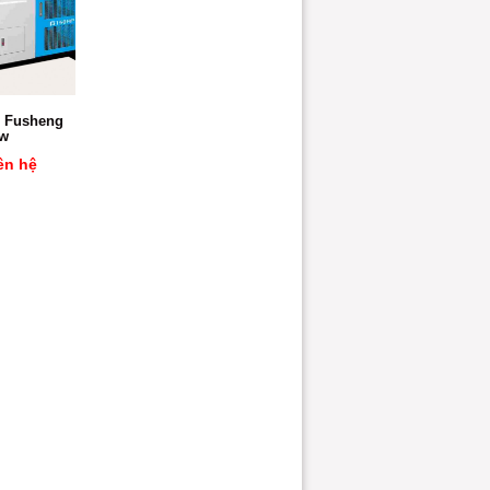
í Fusheng
w
ên hệ