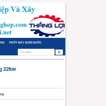
ỤNG
PHỚT MÁY BƠM NƯỚC
g 22kw
eng