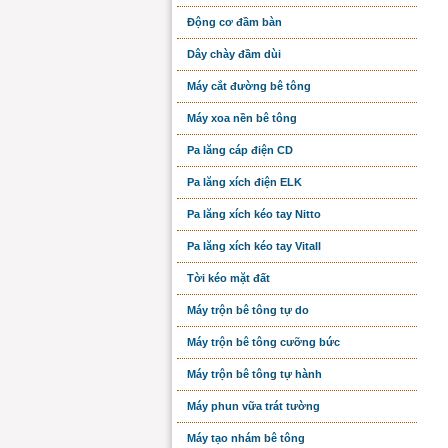
Động cơ đầm bàn
Dây chày đầm dùi
Máy cắt đường bê tông
Máy xoa nền bê tông
Pa lăng cáp điện CD
Pa lăng xích điện ELK
Pa lăng xích kéo tay Nitto
Pa lăng xích kéo tay Vitall
Tời kéo mặt đất
Máy trộn bê tông tự do
Máy trộn bê tông cưỡng bức
Máy trộn bê tông tự hành
Máy phun vữa trát tường
Máy tạo nhám bê tông