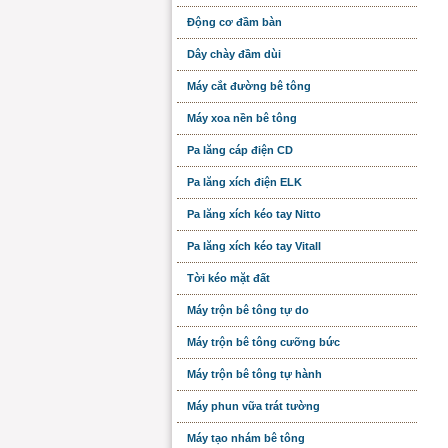
Động cơ đầm bàn
Dây chày đầm dùi
Máy cắt đường bê tông
Máy xoa nền bê tông
Pa lăng cáp điện CD
Pa lăng xích điện ELK
Pa lăng xích kéo tay Nitto
Pa lăng xích kéo tay Vitall
Tời kéo mặt đất
Máy trộn bê tông tự do
Máy trộn bê tông cưỡng bức
Máy trộn bê tông tự hành
Máy phun vữa trát tường
Máy tạo nhám bê tông