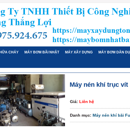
HỮA CHÁY
MÁY BƠM BÃI NHẬT
MÁY XÂY DỰNG
MÁY BƠM DÂN D
Máy nén khí trục vít
Giá:
Liên hệ
Danh mục:
Máy nén khí bãi F