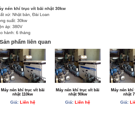
y nén khí trục vít bãi nhật 30kw
ất xứ: Nhật bản, Đài Loan
ng suất: 30kw
ện áp: 380V
o hành: 6 tháng
Sản phẩm liên quan
Máy nén khí trục vít bãi
Máy nén khí trục vít bãi
Máy nén khí t
nhật 110kw
nhật 90kw
nhật 
Giá:
Liên hệ
Giá:
Liên hệ
Giá:
Li