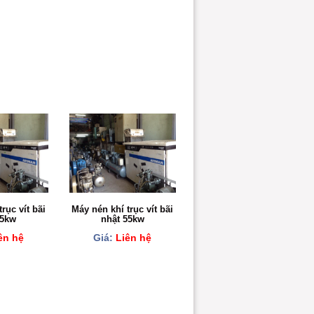
rục vít bãi
Máy nén khí trục vít bãi
75kw
nhật 55kw
ên hệ
Giá:
Liên hệ