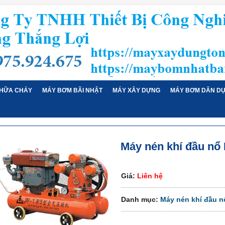
HỮA CHÁY
MÁY BƠM BÃI NHẬT
MÁY XÂY DỰNG
MÁY BƠM DÂN D
Máy nén khí đầu nổ
Giá:
Liên hệ
Danh mục:
Máy nén khí đầu n