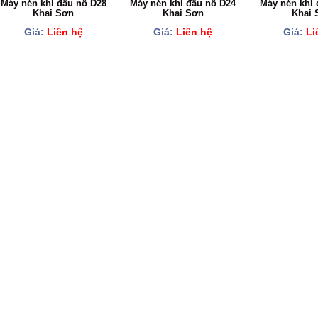
Máy nén khí đầu nổ D28
Máy nén khí đầu nổ D24
Máy nén khí 
Khai Sơn
Khai Sơn
Khai 
Giá:
Liên hệ
Giá:
Liên hệ
Giá:
Li