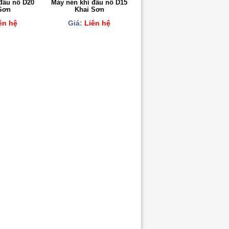
đầu nổ D20
Máy nén khí đầu nổ D15
Sơn
Khai Sơn
ên hệ
Giá:
Liên hệ