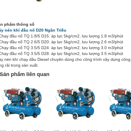
n phẩm thông số
y nén khí đầu nổ D20 Ngân Triều
Chạy đầu nổ TQ 1.8/5 D15: áp lực 5kg/cm2, lưu lượng 1.8 m3/phút
Chạy đầu nổ TQ 2.6/5 D20: áp lực 5kg/cm2, lưu lượng 2.6 m3/phút
Chạy đầu nổ TQ 3.5/5 D24: áp lực 5kg/cm2, lưu lượng 3.0 m3/phút
Chạy đầu nổ TQ 3.5/5 D28: áp lực 5kg/cm2, lưu lượng 3.5 m3/phút
y nén khí chạy dầu Diesel chuyên dùng cho công trình xây dựng công
ng rãi trong sản xuất.
Sản phẩm liên quan