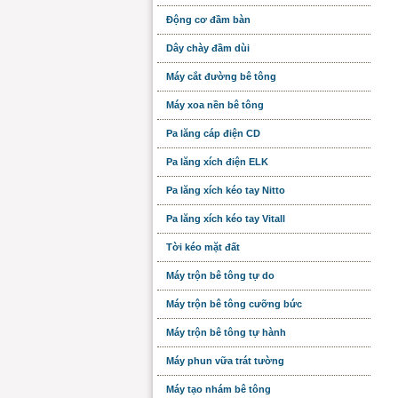
Động cơ đầm bàn
Dây chày đầm dùi
Máy cắt đường bê tông
Máy xoa nền bê tông
Pa lăng cáp điện CD
Pa lăng xích điện ELK
Pa lăng xích kéo tay Nitto
Pa lăng xích kéo tay Vitall
Tời kéo mặt đất
Máy trộn bê tông tự do
Máy trộn bê tông cưỡng bức
Máy trộn bê tông tự hành
Máy phun vữa trát tường
Máy tạo nhám bê tông