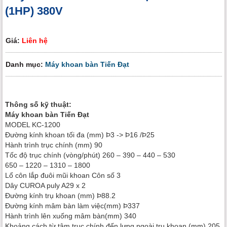
(1HP) 380V
Giá:
Liên hệ
Danh mục:
Máy khoan bàn Tiến Đạt
Thông số kỹ thuật:
Máy khoan bàn Tiến Đạt
MODEL KC-1200
Đường kính khoan tối đa (mm) Þ3 -> Þ16 /Þ25
Hành trình trục chính (mm) 90
Tốc độ trục chính (vòng/phút) 260 – 390 – 440 – 530
650 – 1220 – 1310 – 1800
Lổ côn lắp đuôi mũi khoan Côn số 3
Dây CUROA puly A29 x 2
Đường kính trụ khoan (mm) Þ88.2
Đường kính mâm bàn làm việc(mm) Þ337
Hành trình lên xuống mâm bàn(mm) 340
Khoảng cách từ tâm trục chính đến lưng ngoài trụ khoan (mm) 205