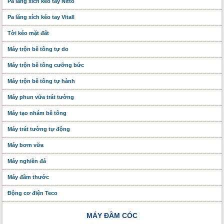
Pa lăng xích kéo tay Nitto
Pa lăng xích kéo tay Vitall
Tời kéo mặt đất
Máy trộn bê tông tự do
Máy trộn bê tông cưỡng bức
Máy trộn bê tông tự hành
Máy phun vữa trát tường
Máy tạo nhám bê tông
Máy trát tường tự động
Máy bơm vữa
Máy nghiền đá
Máy đầm thước
Động cơ điện Teco
MÁY ĐẦM CÓC