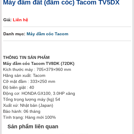
Máy đầm đất (đầm cóc) Tacom TV5DX
Giá:
Liên hệ
Danh mục:
Máy đầm cóc Tacom
THÔNG TIN SẢN PHẨM
Máy đầm cóc Tacom TV8DK (72DK)
Kích thước máy : 705×379×960 mm
Hãng sản xuất: Tacom
Cỡ mặt đầm : 333×250 mm
Độ biên giật : 40
Động cơ: HONDA GX100, 3.0HP xăng
Tổng trọng lượng máy (kg) 54
Xuất xứ: Nhật bản (Japan)
Bảo hành: 06 tháng
Tình trạng: Hàng mới 100%
Sản phẩm liên quan