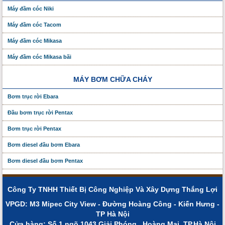
Máy đầm cóc Niki
Máy đầm cóc Tacom
Máy đầm cóc Mikasa
Máy đầm cóc Mikasa bãi
MÁY BƠM CHỮA CHÁY
Bơm trục rời Ebara
Đầu bơm trục rời Pentax
Bơm trục rời Pentax
Bơm diesel đầu bơm Ebara
Bơm diesel đầu bơm Pentax
Công Ty TNHH Thiết Bị Công Nghiệp Và Xây Dựng Thắng Lợi
VPGD: M3 Mipec City View - Đường Hoàng Công - Kiến Hưng -
TP Hà Nội
Cửa hàng: Số 1 ngõ 1043 Giải Phóng, Hoàng Mai, TP.Hà Nội