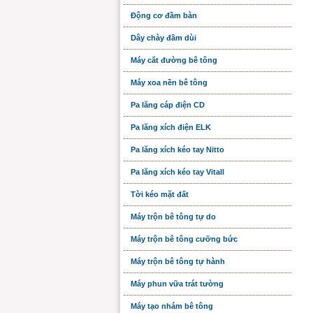
Động cơ đầm bàn
Dây chày đầm dùi
Máy cắt đường bê tông
Máy xoa nền bê tông
Pa lăng cáp điện CD
Pa lăng xích điện ELK
Pa lăng xích kéo tay Nitto
Pa lăng xích kéo tay Vitall
Tời kéo mặt đất
Máy trộn bê tông tự do
Máy trộn bê tông cưỡng bức
Máy trộn bê tông tự hành
Máy phun vữa trát tường
Máy tạo nhám bê tông