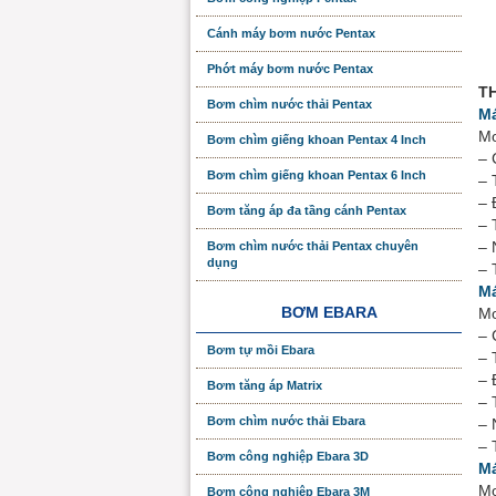
Cánh máy bơm nước Pentax
Phớt máy bơm nước Pentax
T
Bơm chìm nước thải Pentax
Má
Mo
Bơm chìm giếng khoan Pentax 4 Inch
– 
Bơm chìm giếng khoan Pentax 6 Inch
– 
– 
Bơm tăng áp đa tầng cánh Pentax
– 
– 
Bơm chìm nước thải Pentax chuyên
dụng
– 
Má
BƠM EBARA
Mo
– 
Bơm tự mồi Ebara
– 
– 
Bơm tăng áp Matrix
– 
Bơm chìm nước thải Ebara
– 
– 
Bơm công nghiệp Ebara 3D
Má
Mo
Bơm công nghiệp Ebara 3M