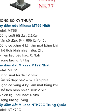
HÔNG SỐ KỸ THUẬT
y đầm cóc Mikasa MT55 Nhật
del: MT55
Công suất tối đa : 2.1Kw
Tần số đập: 644-695 lần/phút
Động cơ xăng 4 kỳ, làm mát bằng khí
Thể tích bình nhiên liệu: 2lít
Nhien liệu tiêu hao: 0.7L/h
Trọng lượng: 57 kg
y đầm đất Mikasa MT72 Nhật
del: MT72
Công suất tối đa : 2.6Kw
Tần số đập: 642 – 679 lần/phút
Động cơ xăng 4 kỳ, làm mát bằng khí
Thể tích bình nhiên liệu: 2.5lít
Nhiên liệu tiêu hao: 0.9l/h
Trọng lượng: 74kg
y đầm đất Mikasa NTK72C Trung Quốc
del: NTK72C