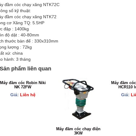
y đầm cóc chạy xăng NTK72C
ông số kỹ thuật:
y đầm cóc chạy xăng NTK72
ng cơ Xăng TQ: 5.5HP
c đập : 1400kg
ên độ dật : 40-80mm
ch thước bàn đế : 330x310mm
ọng lượng : 72kg
ất xứ: china
o hành: 3 tháng
Sản phẩm liên quan
Máy đầm cóc Robin Niki
Máy đầm cóc
NK 72FW
HCR110 l
Giá:
Liên hệ
Giá:
Li
Máy đầm cóc chạy điện
3KW