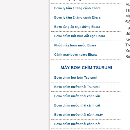
Má
Bơm ly tâm 1 tầng cánh Ebara
Th
Má
Bơm ly tâm 2 tầng cánh Ebara
Độ
Bơm tăng áp trục đứng Ebara
Lự
Bi
Bơm chìm hút bùn đặt cạn Ebara
Kí
Tr
Phớt máy bơm nước Ebara
Xu
Cánh máy bơm nước Ebara
Bả
MÁY BƠM CHÌM TSURUMI
Bơm chìm hút bùn Tsurumi
Bơm chìm nước thải Tsurumi
Bơm chìm nước thải cánh kín
Bơm chìm nước thải cánh cắt
Bơm chìm nước thải cánh xoáy
Bơm chìm nước thải cánh hở