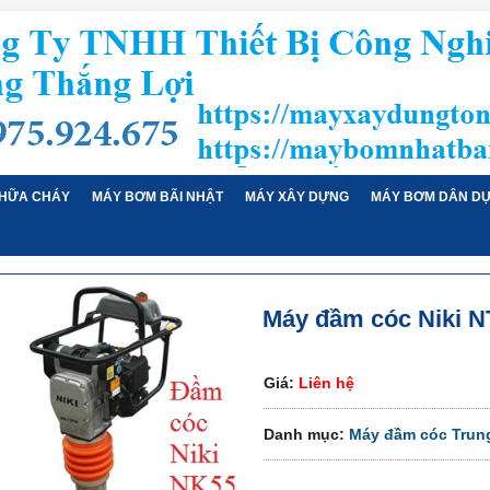
HỮA CHÁY
MÁY BƠM BÃI NHẬT
MÁY XÂY DỰNG
MÁY BƠM DÂN D
Máy đầm cóc Niki 
Giá:
Liên hệ
Danh mục:
Máy đầm cóc Trun