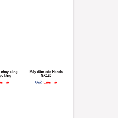
 chạy xăng
Máy đầm cóc Honda
ục lăng
GX120
ên hệ
Giá:
Liên hệ