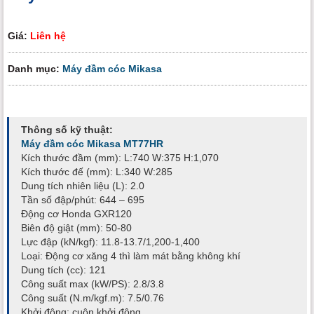
Giá:
Liên hệ
Danh mục:
Máy đầm cóc Mikasa
Thông số kỹ thuật:
Máy đầm cóc Mikasa MT77HR
Kích thước đầm (mm): L:740 W:375 H:1,070
Kích thước đế (mm): L:340 W:285
Dung tích nhiên liệu (L): 2.0
Tần số đập/phút: 644 – 695
Động cơ Honda GXR120
Biên độ giật (mm): 50-80
Lực đập (kN/kgf): 11.8-13.7/1,200-1,400
Loại: Động cơ xăng 4 thì làm mát bằng không khí
Dung tích (cc): 121
Công suất max (kW/PS): 2.8/3.8
Công suất (N.m/kgf.m): 7.5/0.76
Khởi động: cuộn khởi động