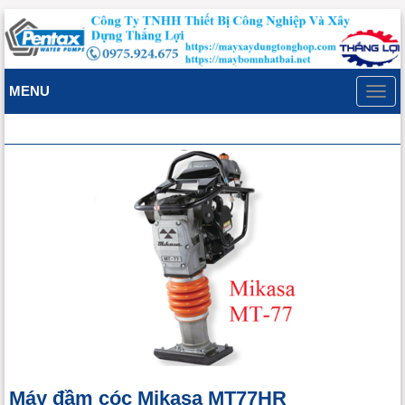
MENU
Toggl
navig
Máy đầm cóc Mikasa MT77HR