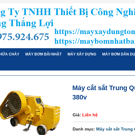
HỮA CHÁY
MÁY BƠM BÃI NHẬT
MÁY XÂY DỰNG
MÁY BƠM DÂN D
Máy cắt sắt Trung Q
380v
Giá:
Liên hệ
Danh mục:
Máy cắt sắt Trung