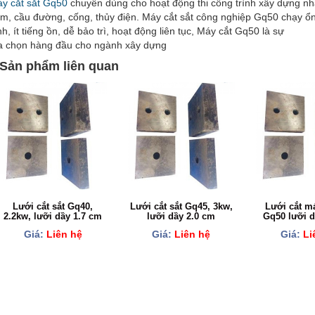
y cắt sắt Gq50
chuyên dùng cho hoạt động thi công trình xây dựng nh
m, cầu đường, cống, thủy điện. Máy cắt sắt công nghiệp Gq50 chạy ổ
nh, ít tiếng ồn, dễ bảo trì, hoạt động liên tục, Máy cắt Gq50 là sự
a chọn hàng đầu cho ngành xây dựng
Sản phẩm liên quan
Lưới cắt sắt Gq40,
Lưới cắt sắt Gq45, 3kw,
Lưới cắt má
2.2kw, lưỡi dầy 1.7 cm
lưỡi dầy 2.0 cm
Gq50 lưỡi d
Giá:
Liên hệ
Giá:
Liên hệ
Giá:
Li