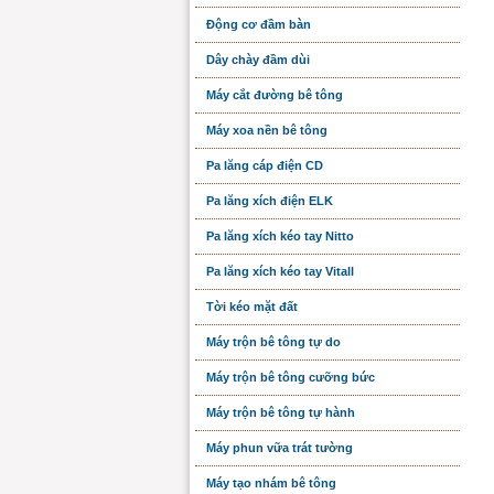
Động cơ đầm bàn
Dây chày đầm dùi
Máy cắt đường bê tông
Máy xoa nền bê tông
Pa lăng cáp điện CD
Pa lăng xích điện ELK
Pa lăng xích kéo tay Nitto
Pa lăng xích kéo tay Vitall
Tời kéo mặt đất
Máy trộn bê tông tự do
Máy trộn bê tông cưỡng bức
Máy trộn bê tông tự hành
Máy phun vữa trát tường
Máy tạo nhám bê tông