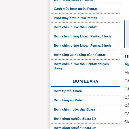
Cánh máy bơm nước Pentax
Phớt máy bơm nước Pentax
Bơm chìm nước thải Pentax
Bơm chìm giếng khoan Pentax 4 Inch
Bơm chìm giếng khoan Pentax 6 Inch
Bơm tăng áp đa tầng cánh Pentax
Th
Má
Bơm chìm nước thải Pentax chuyên
dụng
Mo
Cắ
BƠM EBARA
Cắ
Bơm tự mồi Ebara
Cắ
Bơm tăng áp Matrix
Cắ
Bơm chìm nước thải Ebara
Cô
Bơm công nghiệp Ebara 3D
Đi
Bơm công nghiệp Ebara 3M