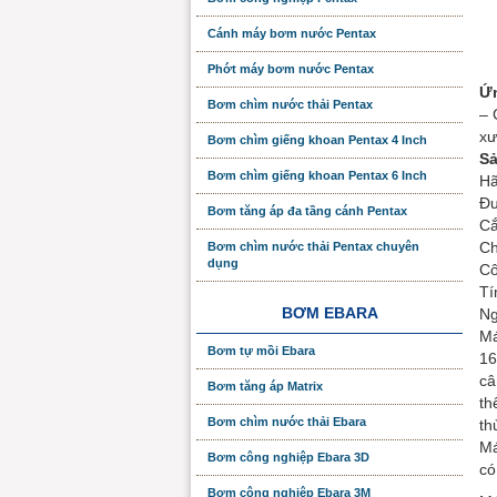
Cánh máy bơm nước Pentax
Phớt máy bơm nước Pentax
Ứn
Bơm chìm nước thải Pentax
– 
xư
Bơm chìm giếng khoan Pentax 4 Inch
Sả
Bơm chìm giếng khoan Pentax 6 Inch
Hã
Đư
Bơm tăng áp đa tầng cánh Pentax
Cắ
Ch
Bơm chìm nước thải Pentax chuyên
dụng
Cô
Tí
BƠM EBARA
Ng
Má
Bơm tự mồi Ebara
16
câ
Bơm tăng áp Matrix
th
Bơm chìm nước thải Ebara
th
Má
Bơm công nghiệp Ebara 3D
có
Bơm công nghiệp Ebara 3M