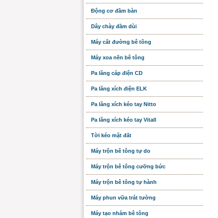
Động cơ đầm bàn
Dây chày đầm dùi
Máy cắt đường bê tông
Máy xoa nền bê tông
Pa lăng cáp điện CD
Pa lăng xích điện ELK
Pa lăng xích kéo tay Nitto
Pa lăng xích kéo tay Vitall
Tời kéo mặt đất
Máy trộn bê tông tự do
Máy trộn bê tông cưỡng bức
Máy trộn bê tông tự hành
Máy phun vữa trát tường
Máy tạo nhám bê tông