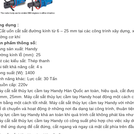
g dụng :
Cắt uốn cắt sắt đường kính từ 6 – 25 mm tại các công trình xây dựng
ởng cơ khí
n phẩm thông số:
ng sản xuất: Handy
ờng kính lỗ (mm): 25
t các kiểu sắt: Thép thanh
i tiết khả năng cắt: 4 s
ng suất (W): 1400
nh năng khác: Lực cắt: 30 Tấn
uồn cấp: 220v
y cắt sắt thủy lực cầm tay Handy Hàn Quốc an toàn, hiệu quả, cắt đư
mm, 25mm. Máy cắt sắt thủy lực cầm tay Handy hoạt động một cách ch
n bằng một cách tốt nhất. Máy cắt sắt thủy lực cầm tay Handy với nhữ
ể di chuyển và hoạt động ở những nơi đa dạng tại công trình, thuận tiệ
ủy lực cầm tay Handy khá an toàn khi quá trình cắt không phát lửa như 
y cắt sắt thủy lực cầm tay Handy có công suất phù hợp cho việc xây dự
 thể ứng dụng để cắt đứng, cắt ngang và ngay cả mặt cắt phía trên đầ