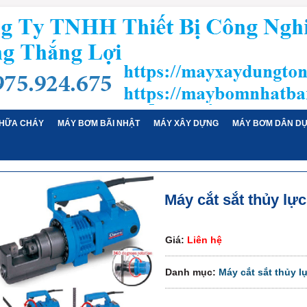
HỮA CHÁY
MÁY BƠM BÃI NHẬT
MÁY XÂY DỰNG
MÁY BƠM DÂN D
Máy cắt sắt thủy lực
Giá:
Liên hệ
Danh mục:
Máy cắt sắt thủy l