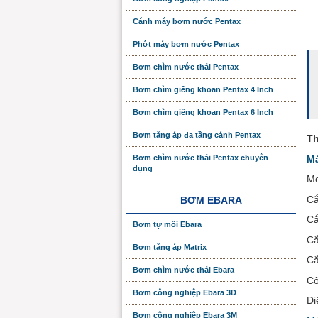
Cánh máy bơm nước Pentax
Phớt máy bơm nước Pentax
Bơm chìm nước thải Pentax
Bơm chìm giếng khoan Pentax 4 Inch
Bơm chìm giếng khoan Pentax 6 Inch
Bơm tăng áp đa tầng cánh Pentax
Th
Má
Bơm chìm nước thải Pentax chuyên
dụng
Mo
Cắ
BƠM EBARA
Cắ
Bơm tự mồi Ebara
Cắ
Bơm tăng áp Matrix
Cắ
Bơm chìm nước thải Ebara
Cô
Bơm công nghiệp Ebara 3D
Đi
Bơm công nghiệp Ebara 3M