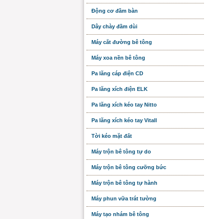
Động cơ đầm bàn
Dây chày đầm dùi
Máy cắt đường bê tông
Máy xoa nền bê tông
Pa lăng cáp điện CD
Pa lăng xích điện ELK
Pa lăng xích kéo tay Nitto
Pa lăng xích kéo tay Vitall
Tời kéo mặt đất
Máy trộn bê tông tự do
Máy trộn bê tông cưỡng bức
Máy trộn bê tông tự hành
Máy phun vữa trát tường
Máy tạo nhám bê tông