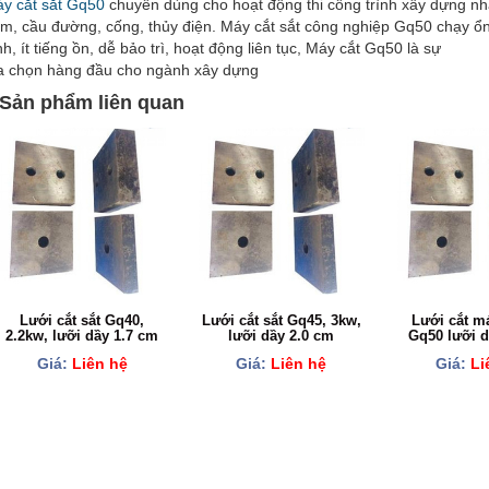
y cắt sắt Gq50
chuyên dùng cho hoạt động thi công trình xây dựng nh
m, cầu đường, cống, thủy điện. Máy cắt sắt công nghiệp Gq50 chạy ổ
nh, ít tiếng ồn, dễ bảo trì, hoạt động liên tục, Máy cắt Gq50 là sự
a chọn hàng đầu cho ngành xây dựng
Sản phẩm liên quan
Lưới cắt sắt Gq40,
Lưới cắt sắt Gq45, 3kw,
Lưới cắt má
2.2kw, lưỡi dầy 1.7 cm
lưỡi dầy 2.0 cm
Gq50 lưỡi d
Giá:
Liên hệ
Giá:
Liên hệ
Giá:
Li