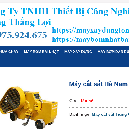
HỮA CHÁY
MÁY BƠM BÃI NHẬT
MÁY XÂY DỰNG
MÁY BƠM DÂN D
Máy cắt sắt Hà Nam
Giá:
Liên hệ
Danh mục:
Máy cắt sắt Trung