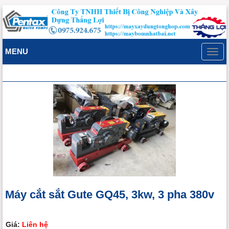
MENU
Toggl
navig
Máy cắt sắt Gute GQ45, 3kw, 3 pha 380v
Giá:
Liên hệ