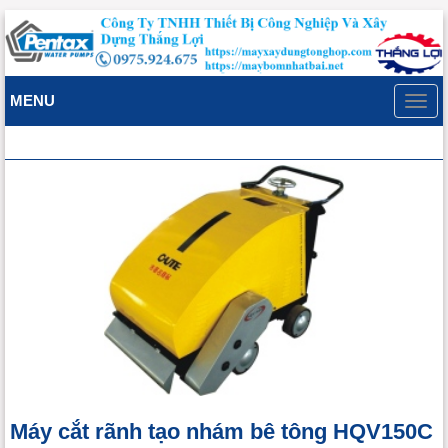
MENU
Toggl
navig
Máy cắt rãnh tạo nhám bê tông HQV150C