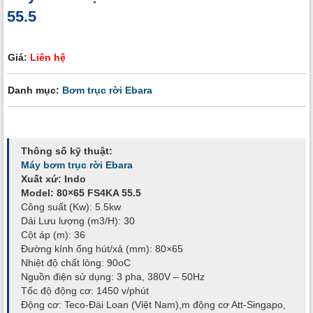
55.5
Giá:
Liên hệ
Danh mục:
Bơm trục rời Ebara
Thông số kỹ thuật:
Máy bơm trục rời Ebara
Xuất xứ: Indo
Model: 80×65 FS4KA 55.5
Công suất (Kw): 5.5kw
Dải Lưu lượng (m3/H): 30
Cột áp (m): 36
Đường kính ống hút/xả (mm): 80×65
Nhiệt độ chất lỏng: 90oC
Nguồn điện sử dụng: 3 pha, 380V – 50Hz
Tốc độ động cơ: 1450 v/phút
Động cơ: Teco-Đài Loan (Việt Nam),m động cơ Att-Singapo,