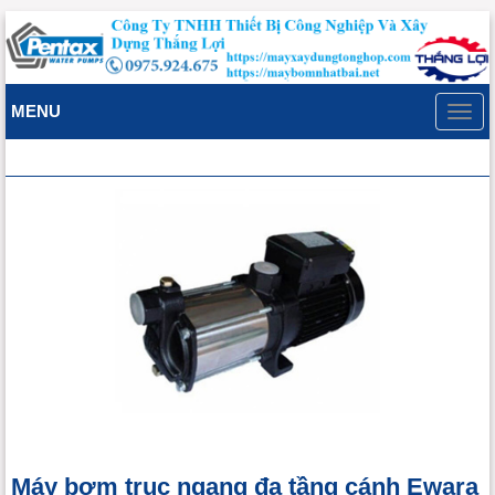
MENU
Toggl
navig
Máy bơm trục ngang đa tầng cánh Ewara