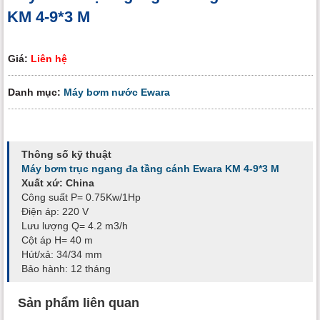
KM 4-9*3 M
Giá:
Liên hệ
Danh mục:
Máy bơm nước Ewara
Thông số kỹ thuật
Máy bơm trục ngang đa tầng cánh Ewara KM 4-9*3 M
Xuất xứ: China
Công suất P= 0.75Kw/1Hp
Điện áp: 220 V
Lưu lượng Q= 4.2 m3/h
Cột áp H= 40 m
Hút/xả: 34/34 mm
Bảo hành: 12 tháng
Sản phẩm liên quan