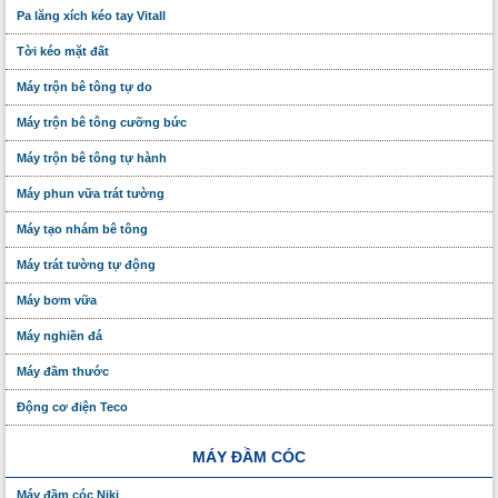
Pa lăng xích kéo tay Vitall
Tời kéo mặt đất
Máy trộn bê tông tự do
Máy trộn bê tông cưỡng bức
Máy trộn bê tông tự hành
Máy phun vữa trát tường
Máy tạo nhám bê tông
Máy trát tường tự động
Máy bơm vữa
Máy nghiền đá
Máy đầm thước
Động cơ điện Teco
MÁY ĐẦM CÓC
Máy đầm cóc Niki