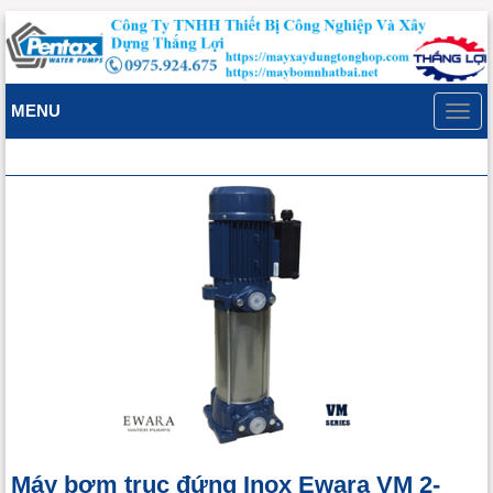
MENU
Toggl
navig
Máy bơm trục đứng Inox Ewara VM 2-