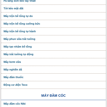
Pa lăng xích kéo tay Vitall
Tời kéo mặt đất
Máy trộn bê tông tự do
Máy trộn bê tông cưỡng bức
Máy trộn bê tông tự hành
Máy phun vữa trát tường
Máy tạo nhám bê tông
Máy trát tường tự động
Máy bơm vữa
Máy nghiền đá
Máy đầm thước
Động cơ điện Teco
MÁY ĐẦM CÓC
Máy đầm cóc Niki