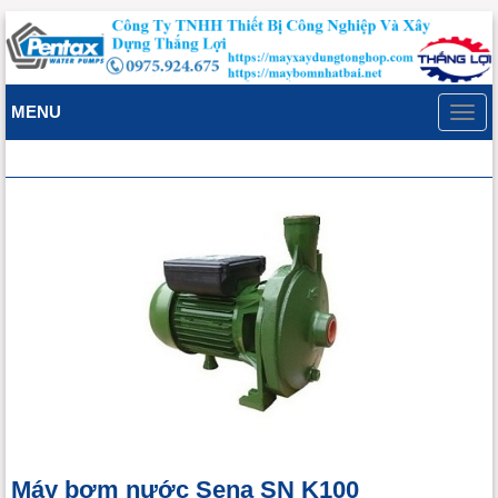
MENU
Toggl
navig
Máy bơm nước Sena SN K100