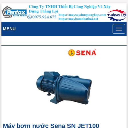
MENU
Toggl
navig
Máy bơm nước Sena SN JET100