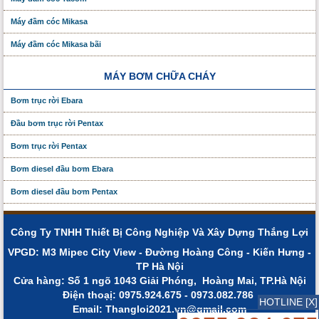
Máy đầm cóc Mikasa
Máy đầm cóc Mikasa bãi
MÁY BƠM CHỮA CHÁY
Bơm trục rời Ebara
Đầu bơm trục rời Pentax
Bơm trục rời Pentax
Bơm diesel đầu bơm Ebara
Bơm diesel đầu bơm Pentax
Công Ty TNHH Thiết Bị Công Nghiệp Và Xây Dựng Thắng Lợi
VPGD: M3 Mipec City View - Đường Hoàng Công - Kiến Hưng -
TP Hà Nội
Cửa hàng: Số 1 ngõ 1043 Giải Phóng, Hoàng Mai, TP.Hà Nội
Điện thoạị: 0975.924.675 - 0973.082.786
HOTLINE [X]
Email: Thangloi2021.vn@gmail.com