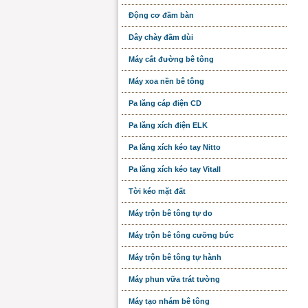
Động cơ đầm bàn
Dây chày đầm dùi
Máy cắt đường bê tông
Máy xoa nền bê tông
Pa lăng cáp điện CD
Pa lăng xích điện ELK
Pa lăng xích kéo tay Nitto
Pa lăng xích kéo tay Vitall
Tời kéo mặt đất
Máy trộn bê tông tự do
Máy trộn bê tông cưỡng bức
Máy trộn bê tông tự hành
Máy phun vữa trát tường
Máy tạo nhám bê tông