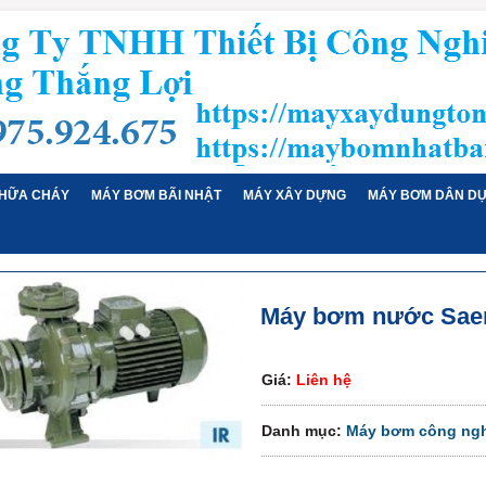
HỮA CHÁY
MÁY BƠM BÃI NHẬT
MÁY XÂY DỰNG
MÁY BƠM DÂN D
Máy bơm nước Saer
Giá:
Liên hệ
Danh mục:
Máy bơm công ngh