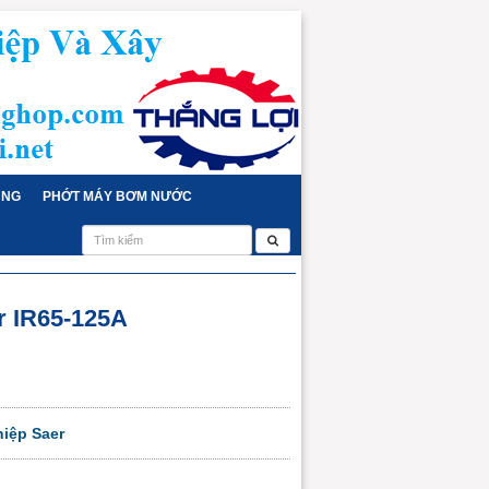
ỤNG
PHỚT MÁY BƠM NƯỚC
 IR65-125A
iệp Saer