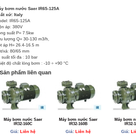
y bơm nước Saer IR65-125A
ất xứ: Italy
del: IR65-125A
ện áp: 380V
ng suất P= 7.5kw
u lượng Q= 30-130 m3/h,
t áp H= 26.4-16.5 m
t/xả: 80/65 mm
 suất tối đa : 10 bar
iệt độ chất lỏng bơm : -10 ÷ +90 °C
Sản phẩm liên quan
Máy bơm nước Saer
Máy bơm nước Saer
Máy bơm n
IR32-160C
IR32-160B
IR32-
Giá:
Liên hệ
Giá:
Liên hệ
Giá:
Li