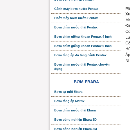
Má
Cánh máy bơm nước Pentax
Xu
Phớt máy bơm nước Pentax
Mo
Đi
Bơm chìm nước thải Pentax
Cô
Bơm chìm giếng khoan Pentax 4 Inch
Lư
Cộ
Bơm chìm giếng khoan Pentax 6 Inch
Hú
Áp
Bơm tăng áp đa tầng cánh Pentax
Nh
Bơm chìm nước thải Pentax chuyên
dụng
BƠM EBARA
Bơm tự mồi Ebara
Bơm tăng áp Matrix
Bơm chìm nước thải Ebara
Bơm công nghiệp Ebara 3D
Bơm công nghiệp Ebara 3M