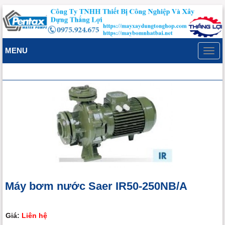
MENU
Toggl
navig
Máy bơm nước Saer IR50-250NB/A
Giá:
Liên hệ