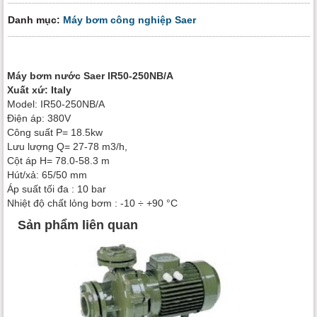
Danh mục:
Máy bơm công nghiệp Saer
Máy bơm nước Saer IR50-250NB/A
Xuất xứ: Italy
Model: IR50-250NB/A
Điện áp: 380V
Công suất P= 18.5kw
Lưu lượng Q= 27-78 m3/h,
Cột áp H= 78.0-58.3 m
Hút/xả: 65/50 mm
Áp suất tối đa : 10 bar
Nhiệt độ chất lỏng bơm : -10 ÷ +90 °C
Sản phẩm liên quan