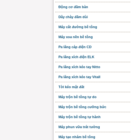
Động cơ đầm bàn
Dây chày đầm dùi
Máy cắt đường bê tông
Máy xoa nền bê tông
Pa lăng cáp điện CD
Pa lăng xích điện ELK
Pa lăng xích kéo tay Nitto
Pa lăng xích kéo tay Vitall
Tời kéo mặt đất
Máy trộn bê tông tự do
Máy trộn bê tông cưỡng bức
Máy trộn bê tông tự hành
Máy phun vữa trát tường
Máy tạo nhám bê tông