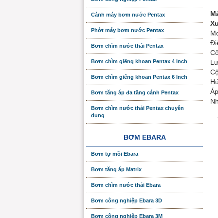
Má
Cánh máy bơm nước Pentax
Xu
Phớt máy bơm nước Pentax
Mo
Đi
Bơm chìm nước thải Pentax
Cô
Bơm chìm giếng khoan Pentax 4 Inch
Lư
Cộ
Bơm chìm giếng khoan Pentax 6 Inch
Hú
Áp
Bơm tăng áp đa tầng cánh Pentax
Nh
Bơm chìm nước thải Pentax chuyên
dụng
BƠM EBARA
Bơm tự mồi Ebara
Bơm tăng áp Matrix
Bơm chìm nước thải Ebara
Bơm công nghiệp Ebara 3D
Bơm công nghiệp Ebara 3M