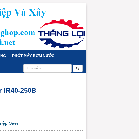
ỤNG
PHỚT MÁY BƠM NƯỚC
 IR40-250B
iệp Saer