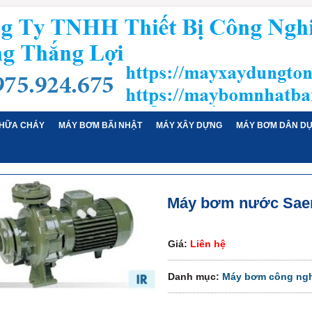
HỮA CHÁY
MÁY BƠM BÃI NHẬT
MÁY XÂY DỰNG
MÁY BƠM DÂN D
Máy bơm nước Saer
Giá:
Liên hệ
Danh mục:
Máy bơm công ngh