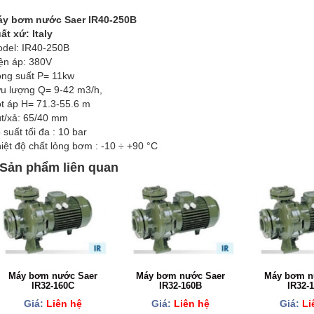
y bơm nước Saer IR40-250B
ất xứ: Italy
del: IR40-250B
ện áp: 380V
ng suất P= 11kw
u lượng Q= 9-42 m3/h,
t áp H= 71.3-55.6 m
t/xả: 65/40 mm
 suất tối đa : 10 bar
iệt độ chất lỏng bơm : -10 ÷ +90 °C
Sản phẩm liên quan
Máy bơm nước Saer
Máy bơm nước Saer
Máy bơm n
IR32-160C
IR32-160B
IR32-
Giá:
Liên hệ
Giá:
Liên hệ
Giá:
Li