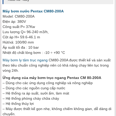
Máy bơm nước Pentax CM80-200A
Model: CM80-200A
Điện áp: 380V
Công suất P= 37Kw
Lưu lượng Q= 96-240 m3/h,
Cột áp H= 59.6-46.1 m
Hút/xả: 100/80 mm
Áp suất tối đa : 10 bar
Nhiệt độ chất lỏng bơm : -10 ÷ +90 °C
Máy bơm ly tâm trục ngang
CM80-200A được thiết kế và sản xuất
theo tiêu chuẩn công nghiệp nên có khả năng chạy liên tục trong
vòng 24h.
Ứng dụng của máy bơm trục ngang Pentax CM 80-200A
– Dùng cho các ứng dụng công nghiệp và nông nghiệp
– Dùng cho các nguồn cung cấp nước
– Hệ thống ra áp suất, sưởi ấm, làm mát
– Hệ thống phòng cháy chữa cháy
– Hệ thống thủy lợi
– Máy được thiết kế gọn nhẹ, không chiếm không gian, dễ dàng di
chuyển.