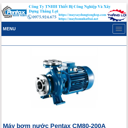
MENU
Toggl
navig
Máy bơm nước Pentax CM80-200A