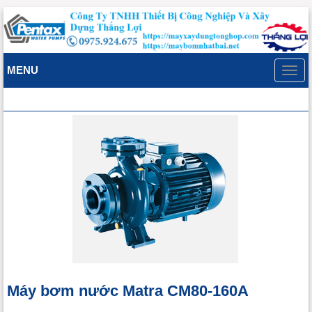
MENU
Toggl
navig
Máy bơm nước Matra CM80-160A