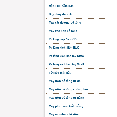
Động cơ đầm bàn
Dây chày đầm dùi
Máy cắt đường bê tông
Máy xoa nền bê tông
Pa lăng cáp điện CD
Pa lăng xích điện ELK
Pa lăng xích kéo tay Nitto
Pa lăng xích kéo tay Vitall
Tời kéo mặt đất
Máy trộn bê tông tự do
Máy trộn bê tông cưỡng bức
Máy trộn bê tông tự hành
Máy phun vữa trát tường
Máy tạo nhám bê tông