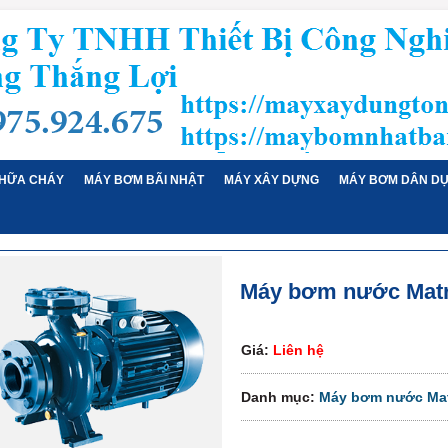
HỮA CHÁY
MÁY BƠM BÃI NHẬT
MÁY XÂY DỰNG
MÁY BƠM DÂN D
Máy bơm nước Mat
Giá:
Liên hệ
Danh mục:
Máy bơm nước Ma