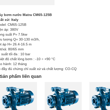
áy bơm nước Matra CM65-125B
ất xứ: Italy
del: CM65-125B
ện áp: 380V
ng suất P= 7.5kw
u lượng Q= 30-130 m3/h,
t áp H= 26.4-16.5 m
t/xả: 80/65 mm
 suất tối đa : 10 bar
iệt độ chất lỏng bơm : -10 ÷ +90 °C
o hành: 12 tháng
 đầy đủ chứng chỉ xuất xứ và chất lượng: CO-CQ
Sản phẩm liên quan