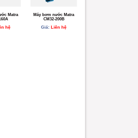
ớc Matra
Máy bơm nước Matra
160A
CM32-200B
ên hệ
Giá:
Liên hệ