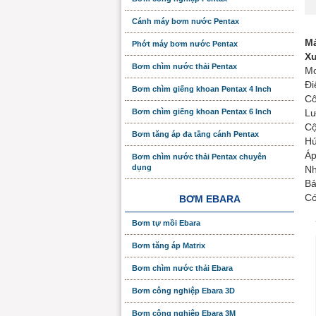
Cánh máy bơm nước Pentax
M
Phớt máy bơm nước Pentax
Xu
Bơm chìm nước thải Pentax
Mo
Đi
Bơm chìm giếng khoan Pentax 4 Inch
Cô
Bơm chìm giếng khoan Pentax 6 Inch
Lư
Cộ
Bơm tăng áp đa tầng cánh Pentax
Hú
Áp
Bơm chìm nước thải Pentax chuyên
dụng
Nh
Bả
Có
BƠM EBARA
Bơm tự mồi Ebara
Bơm tăng áp Matrix
Bơm chìm nước thải Ebara
Bơm công nghiệp Ebara 3D
Bơm công nghiệp Ebara 3M