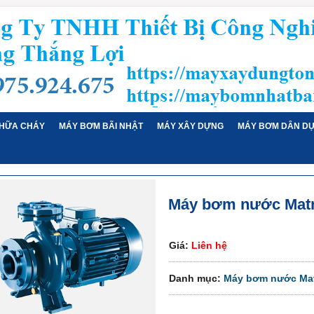
HỮA CHÁY
MÁY BƠM BÃI NHẬT
MÁY XÂY DỰNG
MÁY BƠM DÂN D
Máy bơm nước Mat
Giá:
Liên hệ
Danh mục:
Máy bơm nước Ma