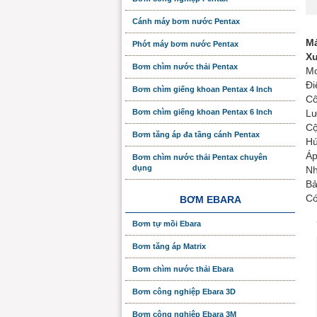
Cánh máy bơm nước Pentax
M
Phớt máy bơm nước Pentax
Xu
Bơm chìm nước thải Pentax
Mo
Đi
Bơm chìm giếng khoan Pentax 4 Inch
Cô
Bơm chìm giếng khoan Pentax 6 Inch
Lư
Cộ
Bơm tăng áp đa tầng cánh Pentax
Hú
Áp
Bơm chìm nước thải Pentax chuyên
dụng
Nh
Bả
Có
BƠM EBARA
Bơm tự mồi Ebara
Bơm tăng áp Matrix
Bơm chìm nước thải Ebara
Bơm công nghiệp Ebara 3D
Bơm công nghiệp Ebara 3M