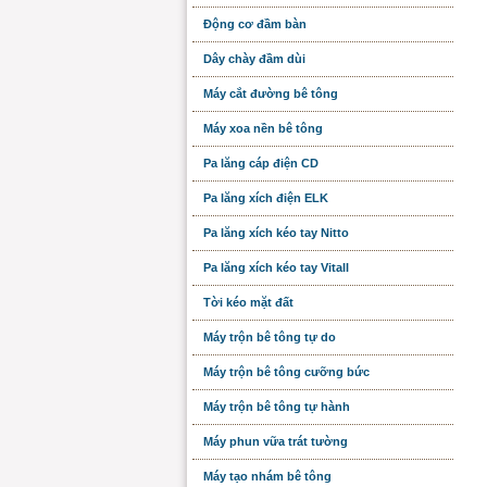
Động cơ đầm bàn
Dây chày đầm dùi
Máy cắt đường bê tông
Máy xoa nền bê tông
Pa lăng cáp điện CD
Pa lăng xích điện ELK
Pa lăng xích kéo tay Nitto
Pa lăng xích kéo tay Vitall
Tời kéo mặt đất
Máy trộn bê tông tự do
Máy trộn bê tông cưỡng bức
Máy trộn bê tông tự hành
Máy phun vữa trát tường
Máy tạo nhám bê tông