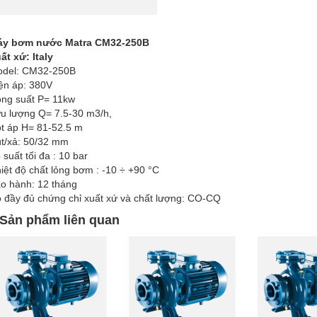
áy bơm nước Matra CM32-250B
ất xứ: Italy
del: CM32-250B
ện áp: 380V
ng suất P= 11kw
u lượng Q= 7.5-30 m3/h,
t áp H= 81-52.5 m
t/xả: 50/32 mm
 suất tối đa : 10 bar
iệt độ chất lỏng bơm : -10 ÷ +90 °C
o hành: 12 tháng
 đầy đủ chứng chỉ xuất xứ và chất lượng: CO-CQ
Sản phẩm liên quan