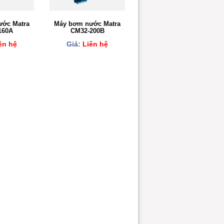
ớc Matra
Máy bơm nước Matra
160A
CM32-200B
ên hệ
Giá:
Liên hệ