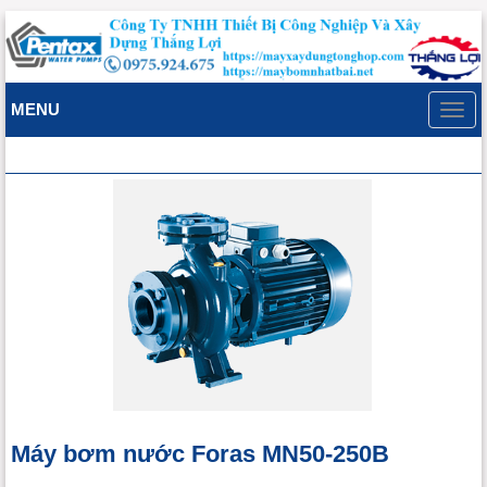
MENU
Toggl
navig
Máy bơm nước Foras MN50-250B