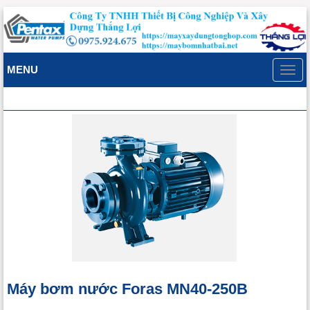
MENU
Toggl
navig
Máy bơm nước Foras MN40-250B