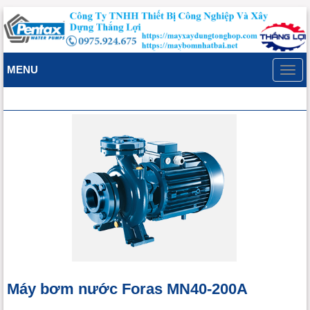
MENU
Toggl
navig
Máy bơm nước Foras MN40-200A