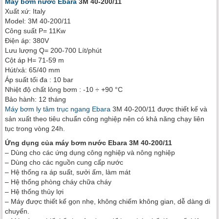
Máy bơm nước Ebara
3M 40-200/11
Xuất xứ: Italy
Model: 3M 40-200/11
Công suất P= 11Kw
Điện áp: 380V
Lưu lượng Q= 200-700 Lít/phút
Cột áp H= 71-59 m
Hút/xả: 65/40 mm
Áp suất tối đa : 10 bar
Nhiệt độ chất lỏng bơm : -10 ÷ +90 °C
Bảo hành: 12 tháng
Máy bơm ly tâm trục ngang Ebara
3M 40-200/11 được thiết kế và
sản xuất theo tiêu chuẩn công nghiệp nên có khả năng chạy liên
tục trong vòng 24h.
Ứng dụng của máy bơm nước Ebara 3M 40-200/11
– Dùng cho các ứng dụng công nghiệp và nông nghiệp
– Dùng cho các nguồn cung cấp nước
– Hệ thống ra áp suất, sưởi ấm, làm mát
– Hệ thống phòng cháy chữa cháy
– Hệ thống thủy lợi
– Máy được thiết kế gọn nhẹ, không chiếm không gian, dễ dàng di
chuyển.