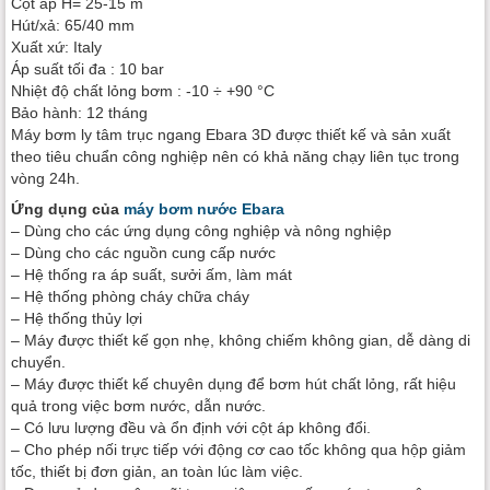
Cột áp H= 25-15 m
Hút/xả: 65/40 mm
Xuất xứ: Italy
Áp suất tối đa : 10 bar
Nhiệt độ chất lỏng bơm : -10 ÷ +90 °C
Bảo hành: 12 tháng
Máy bơm ly tâm trục ngang Ebara 3D được thiết kế và sản xuất
theo tiêu chuẩn công nghiệp nên có khả năng chạy liên tục trong
vòng 24h.
Ứng dụng của
máy bơm nước Ebara
– Dùng cho các ứng dụng công nghiệp và nông nghiệp
– Dùng cho các nguồn cung cấp nước
– Hệ thống ra áp suất, sưởi ấm, làm mát
– Hệ thống phòng cháy chữa cháy
– Hệ thống thủy lợi
– Máy được thiết kế gọn nhẹ, không chiếm không gian, dễ dàng di
chuyển.
– Máy được thiết kế chuyên dụng để bơm hút chất lỏng, rất hiệu
quả trong việc bơm nước, dẫn nước.
– Có lưu lượng đều và ổn định với cột áp không đổi.
– Cho phép nối trực tiếp với động cơ cao tốc không qua hộp giảm
tốc, thiết bị đơn giản, an toàn lúc làm việc.