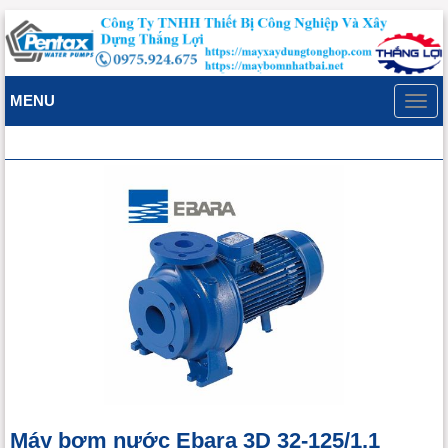
MENU
Toggl
navig
Máy bơm nước Ebara 3D 32-125/1.1