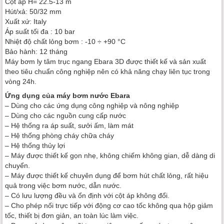
Cột áp H= 22.5-13 m
Hút/xả: 50/32 mm
Xuất xứ: Italy
Áp suất tối đa : 10 bar
Nhiệt độ chất lỏng bơm : -10 ÷ +90 °C
Bảo hành: 12 tháng
Máy bơm ly tâm trục ngang Ebara 3D được thiết kế và sản xuất
theo tiêu chuẩn công nghiệp nên có khả năng chạy liên tục trong
vòng 24h.
Ứng dụng của máy bơm nước Ebara
– Dùng cho các ứng dụng công nghiệp và nông nghiệp
– Dùng cho các nguồn cung cấp nước
– Hệ thống ra áp suất, sưởi ấm, làm mát
– Hệ thống phòng cháy chữa cháy
– Hệ thống thủy lợi
– Máy được thiết kế gọn nhẹ, không chiếm không gian, dễ dàng di
chuyển.
– Máy được thiết kế chuyên dụng để bơm hút chất lỏng, rất hiệu
quả trong việc bơm nước, dẫn nước.
– Có lưu lượng đều và ổn định với cột áp không đổi.
– Cho phép nối trực tiếp với động cơ cao tốc không qua hộp giảm
tốc, thiết bị đơn giản, an toàn lúc làm việc.