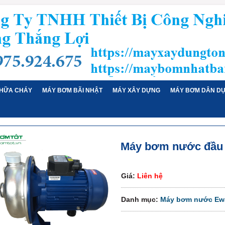
HỮA CHÁY
MÁY BƠM BÃI NHẬT
MÁY XÂY DỰNG
MÁY BƠM DÂN D
Máy bơm nước đầu 
Giá:
Liên hệ
Danh mục:
Máy bơm nước Ew