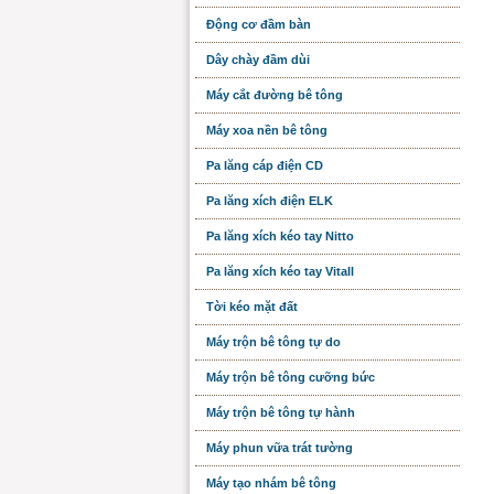
Động cơ đầm bàn
Dây chày đầm dùi
Máy cắt đường bê tông
Máy xoa nền bê tông
Pa lăng cáp điện CD
Pa lăng xích điện ELK
Pa lăng xích kéo tay Nitto
Pa lăng xích kéo tay Vitall
Tời kéo mặt đất
Máy trộn bê tông tự do
Máy trộn bê tông cưỡng bức
Máy trộn bê tông tự hành
Máy phun vữa trát tường
Máy tạo nhám bê tông