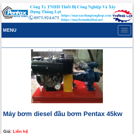
MENU
Toggl
navig
Máy bơm diesel đầu bơm Pentax 45kw
Giá:
Liên hệ