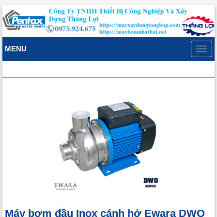
MENU
Toggl
navig
Máy bơm đầu Inox cánh hở Ewara DWO