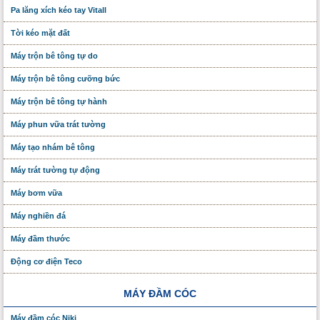
Pa lăng xích kéo tay Vitall
Tời kéo mặt đất
Máy trộn bê tông tự do
Máy trộn bê tông cưỡng bức
Máy trộn bê tông tự hành
Máy phun vữa trát tường
Máy tạo nhám bê tông
Máy trát tường tự động
Máy bơm vữa
Máy nghiền đá
Máy đầm thước
Động cơ điện Teco
MÁY ĐẦM CÓC
Máy đầm cóc Niki